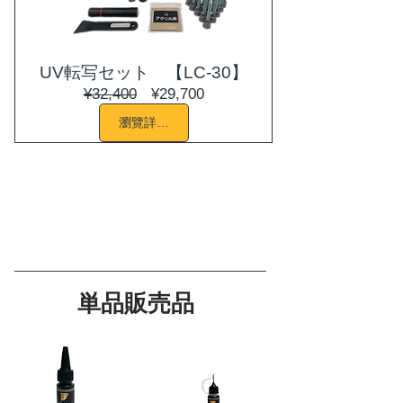
UV転写セット 【LC-30】
一
促
¥32,400
¥29,700
般
銷
瀏覽詳細資料
價
價
格
格
単品販売品