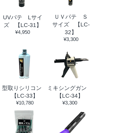
ＵＶパテ Ｓ
UVパテ Lサイ
サイズ 【LC-
ズ 【LC-31】
價
32】
¥4,950
格
價
¥3,300
格
型取りシリコン
ミキシングガン
【LC-33】
【LC-34】
價
價
¥10,780
¥3,300
格
格