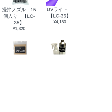
UVライト
攪拌ノズル 15
【LC-36】
個入り 【LC-
價
¥4,180
35】
格
價
¥1,320
格
アクリル板 7㎝
アセトン スプレ
×7㎝ ２枚
ーセット
【LC-37】
【LC-38】
價
價
¥770
¥3,080
格
格