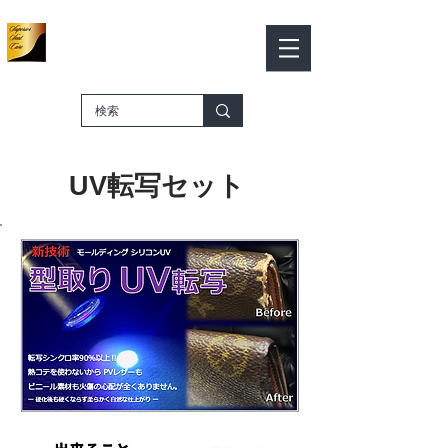
皮革色彩作品
皮革顏色作品
​－SHOP ONLINE－
購物車
UV
転写セット